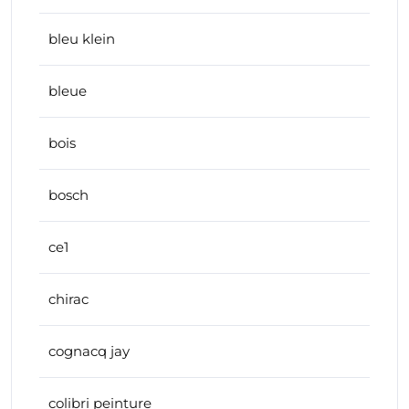
bleu klein
bleue
bois
bosch
ce1
chirac
cognacq jay
colibri peinture