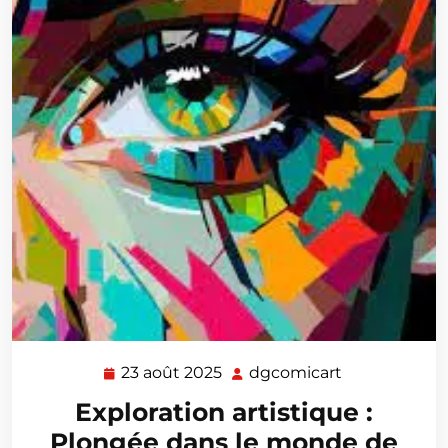
23 août 2025
dgcomicart
23
dgcomicart
août
Exploration artistique :
2025
Plongée dans le monde de