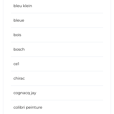
bleu klein
bleue
bois
bosch
ce1
chirac
cognacq jay
colibri peinture