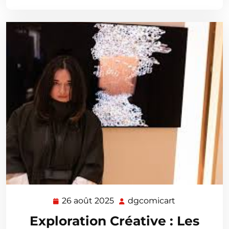
26 août 2025
dgcomicart
26
dgcomicart
août
Exploration Créative : Les
2025