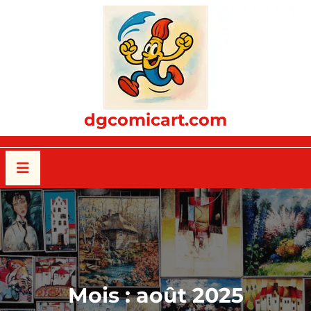
Passer
au
contenu
dgcomicart.com
Mois :
août 2025