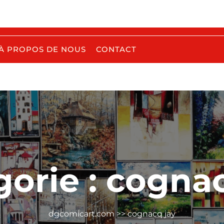
À PROPOS DE NOUS
CONTACT
gorie :
cognac
dgcomicart.com
>>
cognacq jay