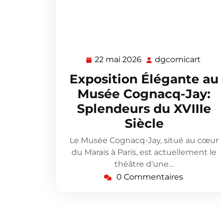
22 mai 2026
dgcomicart
22
dgco
mai
Exposition Élégante au
2026
Musée Cognacq-Jay:
Splendeurs du XVIIIe
Siècle
Le Musée Cognacq-Jay, situé au cœur
du Marais à Paris, est actuellement le
théâtre d'une…
0 Commentaires