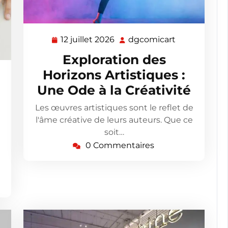
12 juillet 2026
dgcomicart
12
dgcomicart
juillet
Exploration des
2026
Horizons Artistiques :
omicart
Une Ode à la Créativité
Les œuvres artistiques sont le reflet de
l'âme créative de leurs auteurs. Que ce
soit…
0 Commentaires