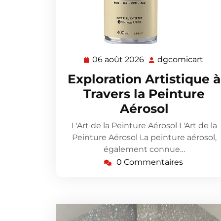
06 août 2026
dgcomicart
06
dgc
août
Exploration Artistique à
2026
Travers la Peinture
Aérosol
L'Art de la Peinture Aérosol L'Art de la
Peinture Aérosol La peinture aérosol,
également connue…
0 Commentaires