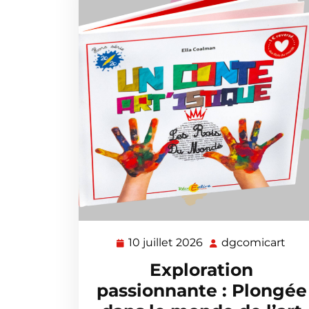
10 juillet 2026
dgcomicart
10
dgc
juillet
Exploration
2026
passionnante : Plongée