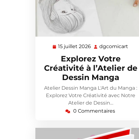
15 juillet 2026
dgcomicart
15
dgc
juillet
Explorez Votre
2026
Créativité à l’Atelier de
Dessin Manga
Atelier Dessin Manga L'Art du Manga :
Explorez Votre Créativité avec Notre
Atelier de Dessin…
0 Commentaires