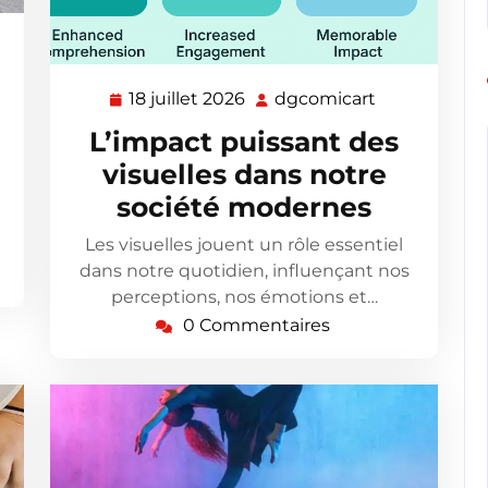
omicart
18 juillet 2026
dgcomicart
18
dgcomicart
juillet
L’impact puissant des
2026
visuelles dans notre
société modernes
Les visuelles jouent un rôle essentiel
dans notre quotidien, influençant nos
perceptions, nos émotions et…
0 Commentaires