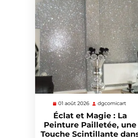
01 août 2026
dgcomicart
01
dgc
août
Éclat et Magie : La
2026
Peinture Pailletée, une
Touche Scintillante dan