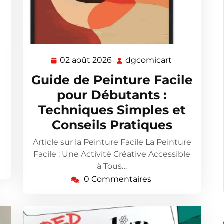
02 août 2026
dgcomicart
omicart
02
dgcomicart
août
Guide de Peinture Facile
2026
pour Débutants :
Techniques Simples et
Conseils Pratiques
Article sur la Peinture Facile La Peinture
Facile : Une Activité Créative Accessible
à Tous…
0 Commentaires