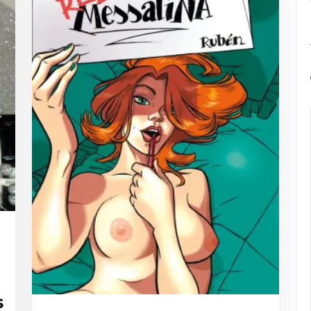
omicart
s