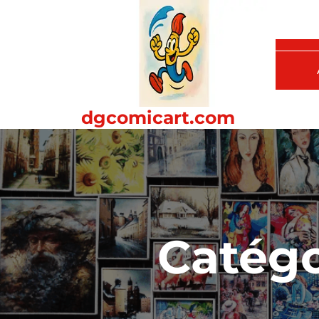
Passer
au
contenu
dgcomicart.com
Catégo