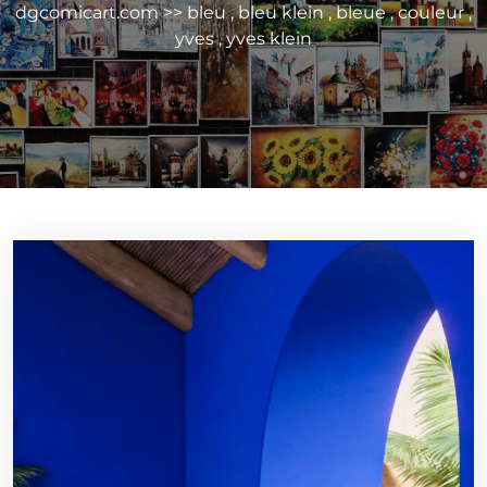
dgcomicart.com
>>
bleu
,
bleu klein
,
bleue
,
couleur
,
yves
,
yves klein