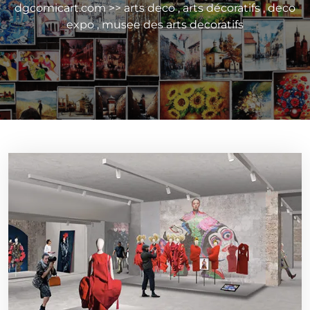
dgcomicart.com
>>
arts deco
,
arts décoratifs
,
deco
expo
,
musee des arts decoratifs