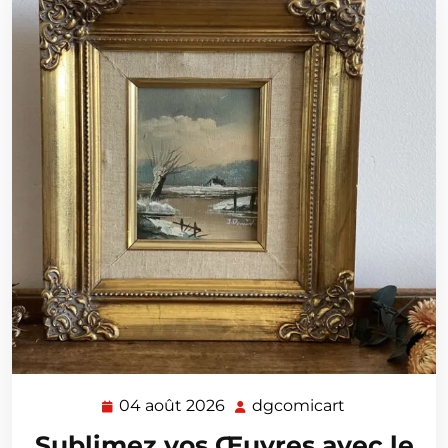
04 août 2026
dgcomicart
04
dgcomicart
août
Sublimez vos Œuvres avec le