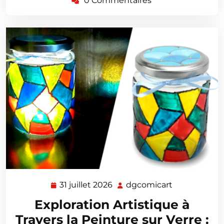
0 Commentaires
31 juillet 2026
dgcomicart
31
dgcomicart
juillet
Exploration Artistique à
2026
Travers la Peinture sur Verre :