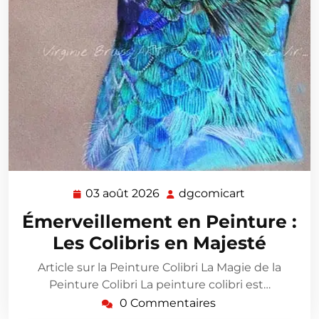
03 août 2026
dgcomicart
03
dgcomicart
août
Émerveillement en Peinture :
2026
Les Colibris en Majesté
Article sur la Peinture Colibri La Magie de la
Peinture Colibri La peinture colibri est…
0 Commentaires