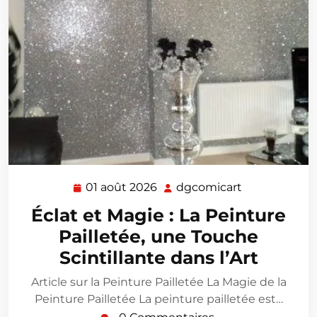
01 août 2026
dgcomicart
01
dgcomicart
août
Éclat et Magie : La Peinture
2026
Pailletée, une Touche
Scintillante dans l’Art
Article sur la Peinture Pailletée La Magie de la
Peinture Pailletée La peinture pailletée est…