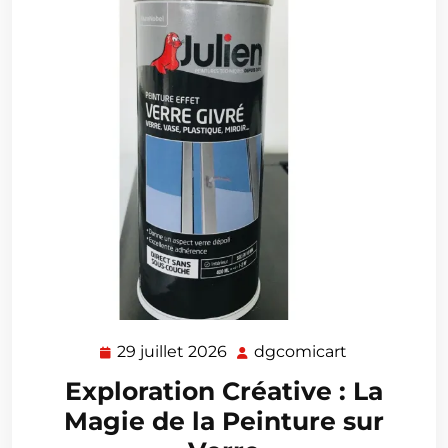
29 juillet 2026
dgcomicart
29
dgcomicart
juillet
Exploration Créative : La
2026
Magie de la Peinture sur