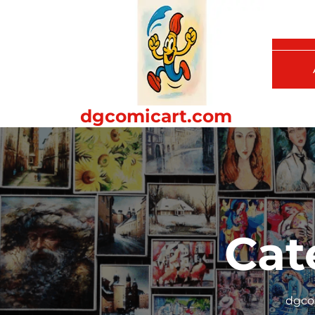
Passer
au
contenu
dgcomicart.com
Cat
dgco