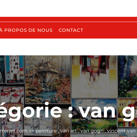
À PROPOS DE NOUS
CONTACT
égorie :
van 
micart.com
>>
peinture
,
van art
,
van gogh
,
vincent van