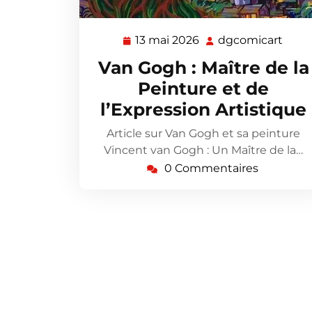
13 mai 2026
dgcomicart
13
dgco
mai
Van Gogh : Maître de la
2026
Peinture et de
l’Expression Artistique
Article sur Van Gogh et sa peinture
Vincent van Gogh : Un Maître de la…
0 Commentaires