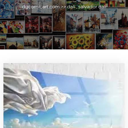
dgcomicart.com
>>
dali
,
salvador dali