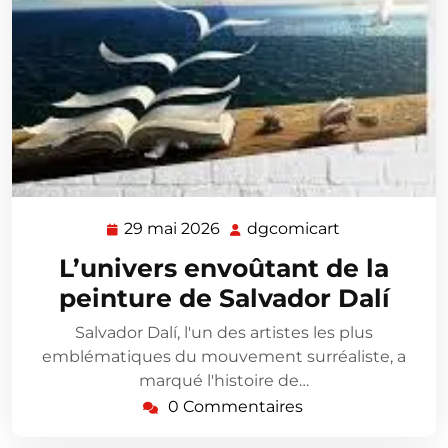
29 mai 2026
dgcomicart
29
dgcomicart
mai
L’univers envoûtant de la
2026
peinture de Salvador Dalí
Salvador Dalí, l'un des artistes les plus
emblématiques du mouvement surréaliste, a
marqué l'histoire de…
0 Commentaires