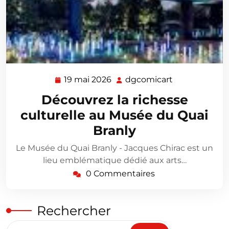
19 mai 2026
dgcomicart
19
dgcomicart
mai
Découvrez la richesse
2026
culturelle au Musée du Quai
Branly
Le Musée du Quai Branly - Jacques Chirac est un
lieu emblématique dédié aux arts…
0 Commentaires
Rechercher