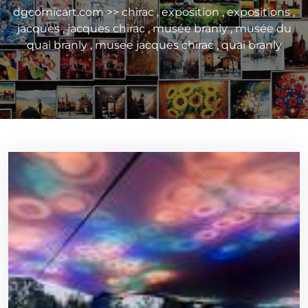
dgcomicart.com
>>
chirac
,
exposition
,
expositions
,
jacques
,
jacques chirac
,
musée branly
,
musée du
quai branly
,
musee jacques chirac
,
quai branly