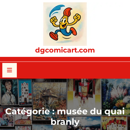
Passer
au
contenu
dgcomicart.com
Catégorie :
musée du quai
branly