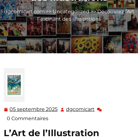
dgcomicart.com
>>
Uncategorized
>> Découvrez l’Art
Fascinant des Illustrations
05 septembre 2025
dgcomicart
05
dgcomicart
septembre
0 Commentaires
2025
L’Art de l’Illustration