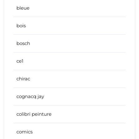
bleue
bois
bosch
ce1
chirac
cognacq jay
colibri peinture
comics