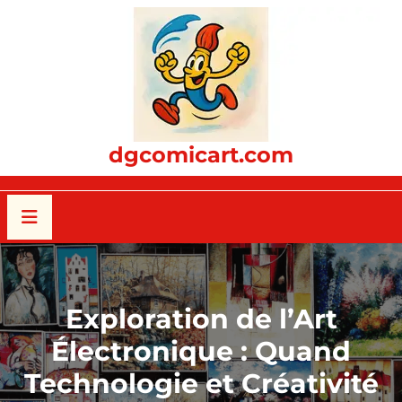
Passer
au
contenu
dgcomicart.com
Exploration de l’Art
Électronique : Quand
Technologie et Créativité