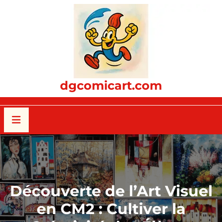
Passer
au
contenu
dgcomicart.com
Découverte de l’Art Visuel
en CM2 : Cultiver la