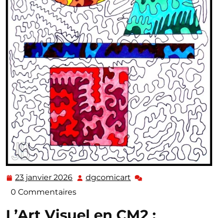
23 janvier 2026
dgcomicart
23
dgcomicart
janvier
0 Commentaires
2026
L’Art Visuel en CM2 :