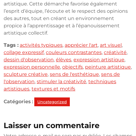
artistique. Cette démarche favorise également
l’esprit d’équipe, l’écoute et le respect des opinions
des autres, tout en créant un environnement
propice à l’apprentissage et à l’épanouissement
artistique collectif.
Tags :
activités typiques
,
apprécier l'art
,
art visuel
,
collage expressif
,
couleurs contrastantes
,
créativité
,
dessin d'observation
,
élèves
,
expression artistique
,
expression personnelle
,
objectifs
,
peinture artistique
,
sculpture créative
,
sens de l'esthétique
,
sens de
l'observation
,
stimuler la créativité
,
techniques
artistiques
,
textures et motifs
Catégories :
Uncategorized
Laisser un commentaire
Votre adresse e-mail ne sera pas publiée.
Les champs