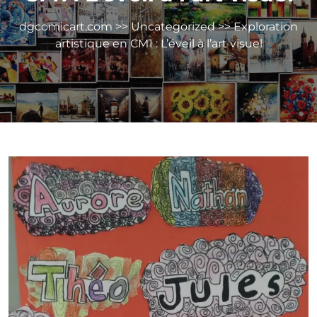
dgcomicart.com
>>
Uncategorized
>> Exploration
artistique en CM1 : L’éveil à l’art visuel