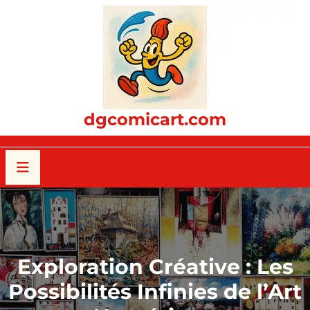
Passer
au
contenu
dgcomicart.com
Exploration Créative : Les
Possibilités Infinies de l’Art