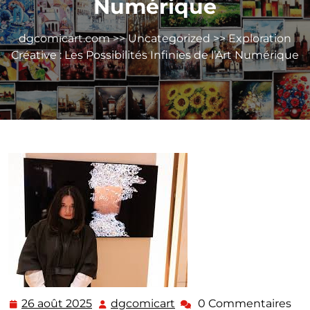
Numérique
dgcomicart.com
>>
Uncategorized
>> Exploration
Créative : Les Possibilités Infinies de l’Art Numérique
26 août 2025
dgcomicart
0 Commentaires
26
dgcomicart