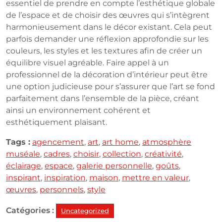
essentiel de prendre en compte l’esthétique globale
de l’espace et de choisir des œuvres qui s’intègrent
harmonieusement dans le décor existant. Cela peut
parfois demander une réflexion approfondie sur les
couleurs, les styles et les textures afin de créer un
équilibre visuel agréable. Faire appel à un
professionnel de la décoration d’intérieur peut être
une option judicieuse pour s’assurer que l’art se fond
parfaitement dans l’ensemble de la pièce, créant
ainsi un environnement cohérent et
esthétiquement plaisant.
Tags :
agencement
,
art
,
art home
,
atmosphère
muséale
,
cadres
,
choisir
,
collection
,
créativité
,
éclairage
,
espace
,
galerie personnelle
,
goûts
,
inspirant
,
inspiration
,
maison
,
mettre en valeur
,
œuvres
,
personnels
,
style
Catégories :
Uncategorized