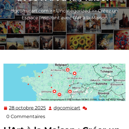
dgcomicart.com
>>
Uncategorized
>> Créez un
Espace Inspirant avec l’Art à la Maison
28 octobre 2025
dgcomicart
28
dgcomicart
octobre
0 Commentaires
2025