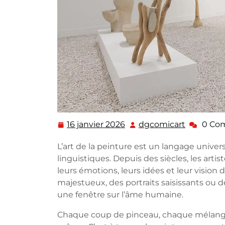
16 janvier 2026
dgcomicart
0 Co
16
dgcomica
janvier
L’art de la peinture est un langage univers
2026
linguistiques. Depuis des siècles, les art
leurs émotions, leurs idées et leur vision
majestueux, des portraits saisissants ou de
une fenêtre sur l’âme humaine.
Chaque coup de pinceau, chaque mélange d