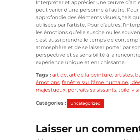
Interpréter et apprécier une œuvre d’art 
peut varier d’une personne à l’autre. Pour
approfondie des éléments visuels, tels qu
utilisées par l’artiste. Pour d’autres, l’in
les émotions qu’elle suscite ou les souven
c’est aussi prendre le temps de contemple
atmosphère et de se laisser porter par s
perspective et sa sensibilité à la rencont
expérience unique et enrichissante.
Tags :
art de
,
art de la peinture
,
artistes
,
ba
émotions
,
fenêtre sur l'âme humaine
,
idé
majestueux
,
portraits saisissants
,
toile
,
vis
Catégories :
Uncategorized
Laisser un comment