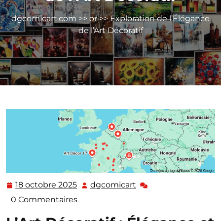
dgcomicart.com
>>
or
>> Exploration de l’Élégance
de l’Art Décoratif
18 octobre 2025
dgcomicart
18
dgcomicart
octobre
0 Commentaires
2025