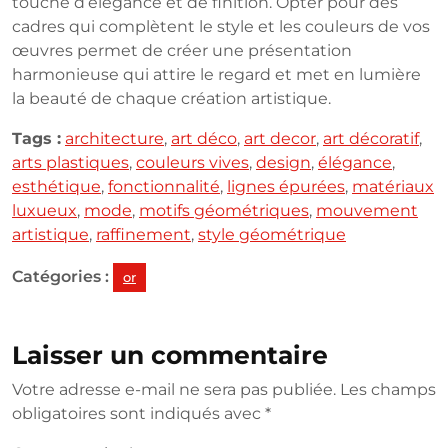
touche d’élégance et de finition. Opter pour des
cadres qui complètent le style et les couleurs de vos
œuvres permet de créer une présentation
harmonieuse qui attire le regard et met en lumière
la beauté de chaque création artistique.
Tags :
architecture
,
art déco
,
art decor
,
art décoratif
,
arts plastiques
,
couleurs vives
,
design
,
élégance
,
esthétique
,
fonctionnalité
,
lignes épurées
,
matériaux
luxueux
,
mode
,
motifs géométriques
,
mouvement
artistique
,
raffinement
,
style géométrique
Catégories :
or
Laisser un commentaire
Votre adresse e-mail ne sera pas publiée.
Les champs
obligatoires sont indiqués avec
*