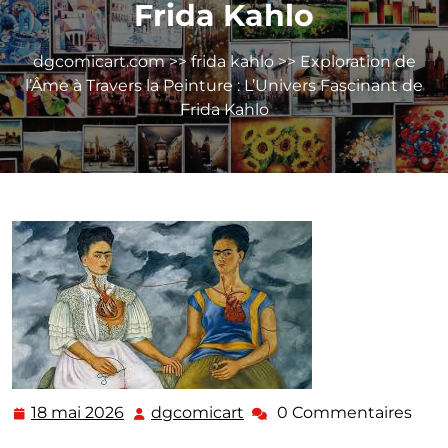
Frida Kahlo
dgcomicart.com
>>
frida kahlo
>> Exploration de
l’Âme à Travers la Peinture : L’Univers Fascinant de
Frida Kahlo
18 mai 2026
dgcomicart
0 Commentaires
18
dgcomicart
mai