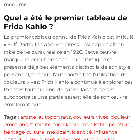
moderne.
Quel a été le premier tableau de
Frida Kahlo ?
Le premier tableau connu de Frida Kahlo est intitulé
« Self-Portrait in a Velvet Dress » (Autoportrait en
robe de velours), réalisé en 1926. Cette œuvre
marque le début de sa carrière artistique et
présente déjà des éléments distinctifs de son style
personnel, tels que l’autoportrait et l’utilisation de
couleurs vives. Frida Kahlo a continué à explorer ces
thèmes tout au long de sa vie, faisant de ses
autoportraits une partie essentielle de son œuvre
emblématique.
Tags :
artiste
,
autoportraits
,
couleurs vives
,
douleur
,
émotions
,
féminité
,
frida kahlo
,
frida kahlo peinture
,
héritage culturel mexicain
,
identité
,
influence
artistique
,
mort
,
motifs symboliques
,
œuvres
,