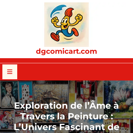
Passer
au
contenu
dgcomicart.com
Exploration de l’Âme à
Travers la Peinture :
L’Univers Fascinant de