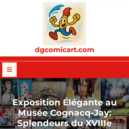
Passer
au
contenu
dgcomicart.com
Exposition Élégante au
Musée Cognacq-Jay:
Splendeurs du XVIIIe