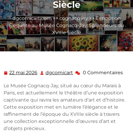
Siècle
dgcomicart.com
>>
cognacq jay
>> Exposition
Élégante au Musée Cognacq-Jay: Splendeurs du
XVIIIe Siècle
22 mai 2026
dgcomicart
0 Commentaires
22
dgcomicart
mai
Le Musée Cognacq-Jay, situé au cœur du Marais à
2026
Paris, est actuellement le théâtre d’une exposition
captivante qui ravira les amateurs d’art et d’histoire.
Cette exposition met en lumière l’élégance et le
raffinement de l’époque du XVIIIe siècle à travers
une collection exceptionnelle d’œuvres d’art et
d’objets précieux.