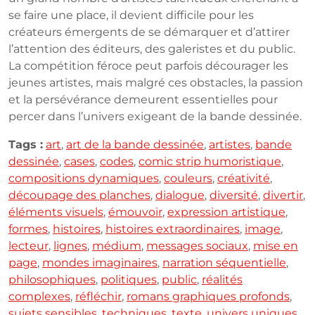
se faire une place, il devient difficile pour les
créateurs émergents de se démarquer et d’attirer
l’attention des éditeurs, des galeristes et du public.
La compétition féroce peut parfois décourager les
jeunes artistes, mais malgré ces obstacles, la passion
et la persévérance demeurent essentielles pour
percer dans l’univers exigeant de la bande dessinée.
Tags :
art
,
art de la bande dessinée
,
artistes
,
bande
dessinée
,
cases
,
codes
,
comic strip humoristique
,
compositions dynamiques
,
couleurs
,
créativité
,
découpage des planches
,
dialogue
,
diversité
,
divertir
,
éléments visuels
,
émouvoir
,
expression artistique
,
formes
,
histoires
,
histoires extraordinaires
,
image
,
lecteur
,
lignes
,
médium
,
messages sociaux
,
mise en
page
,
mondes imaginaires
,
narration séquentielle
,
philosophiques
,
politiques
,
public
,
réalités
complexes
,
réfléchir
,
romans graphiques profonds
,
sujets sensibles
,
techniques
,
texte
,
univers uniques
,