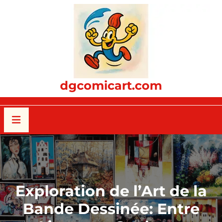
Passer
au
contenu
dgcomicart.com
Exploration de l’Art de la
Bande Dessinée: Entre