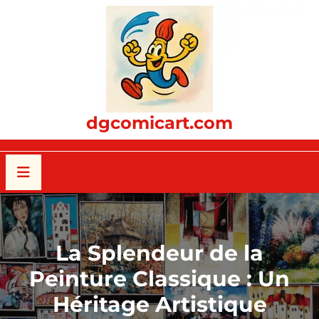
Passer
au
contenu
dgcomicart.com
La Splendeur de la
Peinture Classique : Un
Héritage Artistique