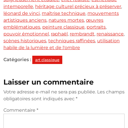
intemporelle
,
héritage culturel précieux à préserver
,
léonard de vinci
,
maîtrise technique
,
mouvements
artistiques anciens
,
natures mortes
,
œuvres
emblématiques
,
peinture classique
,
portraits
,
pouvoir émotionnel
,
raphaël
,
rembrandt
,
renaissance
,
scènes historiques
,
techniques raffinées
,
utilisation
habile de la lumière et de l'ombre
Catégories :
art classique
Laisser un commentaire
Votre adresse e-mail ne sera pas publiée.
Les champs
obligatoires sont indiqués avec
*
Commentaire
*