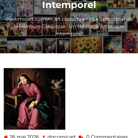
Intemporel
dgcomicart.com
>>
art classique
>> La Splendeur de
la Peinture Classique : Un Héritage Artistique
Intemporel
26 mai 2026
dgcomicart
0 Commentaires
26
dgcomicart