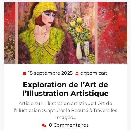
18 septembre 2025
dgcomicart
18
dgcomica
septembre
Exploration de l’Art de
2025
l’Illustration Artistique
Article sur l'illustration artistique L'Art de
l'Illustration : Capturer la Beauté à Travers les
Images…
0 Commentaires