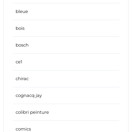
bleue
bois
bosch
ce1
chirac
cognacq jay
colibri peinture
comics