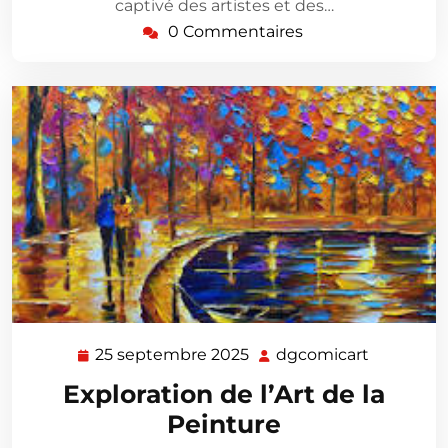
captivé des artistes et des…
0 Commentaires
25 septembre 2025
dgcomicart
25
dgcomica
septembre
Exploration de l’Art de la
2025
Peinture