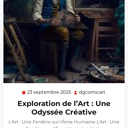
23 septembre 2025
dgcomicart
23
dgcomica
septembre
Exploration de l’Art : Une
2025
Odyssée Créative
L'Art : Une Fenêtre sur l'Âme Humaine L'Art : Une