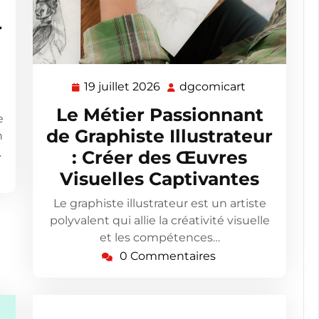
omicart
r
e
19 juillet 2026
dgcomicart
19
dgcomicart
juillet
Le Métier Passionnant
e
2026
de Graphiste Illustrateur
n
…
: Créer des Œuvres
Visuelles Captivantes
Le graphiste illustrateur est un artiste
polyvalent qui allie la créativité visuelle
et les compétences…
0 Commentaires