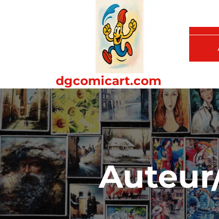
Passer
au
contenu
dgcomicart.com
Auteur/