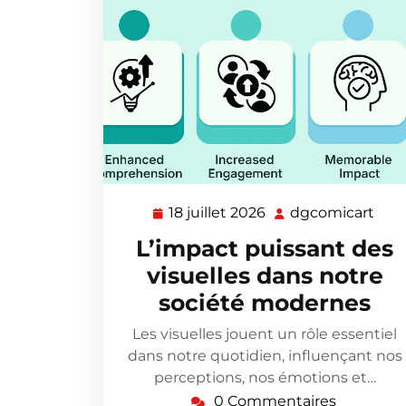
18 juillet 2026
dgcomicart
18
dgc
juillet
L’impact puissant des
2026
visuelles dans notre
société modernes
Les visuelles jouent un rôle essentiel
dans notre quotidien, influençant nos
perceptions, nos émotions et…
0 Commentaires