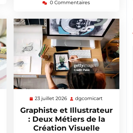
0 Commentaires
23 juillet 2026
dgcomicart
23
dgcomicart
omicart
juillet
Graphiste et Illustrateur
2026
: Deux Métiers de la
Création Visuelle