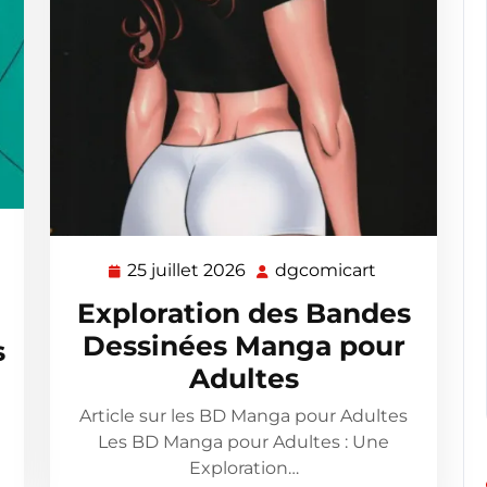
omicart
25 juillet 2026
dgcomicart
25
dgcomicart
juillet
Exploration des Bandes
2026
Dessinées Manga pour
s
Adultes
Article sur les BD Manga pour Adultes
Les BD Manga pour Adultes : Une
Exploration…