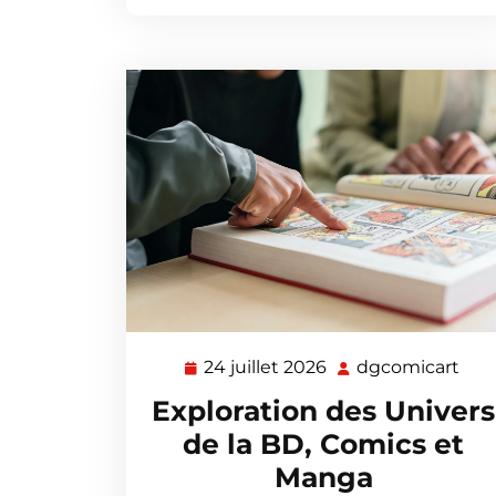
24 juillet 2026
dgcomicart
24
dgc
juillet
Exploration des Univers
2026
de la BD, Comics et
Manga