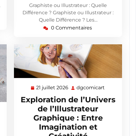
Graphiste ou Illustrateur : Quelle
,
Différence ? Graphiste ou Illustrateur :
Quelle Différence ? Les…
0 Commentaires
21 juillet 2026
dgcomicart
21
dgcomicart
juillet
Exploration de l’Univers
2026
de l’Illustrateur
omicart
Graphique : Entre
Imagination et