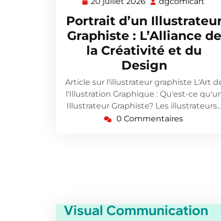
20 juillet 2026
dgcomicart
20
dgc
juillet
Portrait d’un Illustrateu
2026
Graphiste : L’Alliance d
la Créativité et du
Design
Article sur l'illustrateur graphiste L'Art d
l'Illustration Graphique : Qu'est-ce qu'u
Illustrateur Graphiste? Les illustrateurs
0 Commentaires