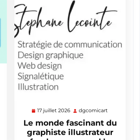
omicart
17 juillet 2026
dgcomicart
17
dgcomicart
juillet
Le monde fascinant du
2026
graphiste illustrateur