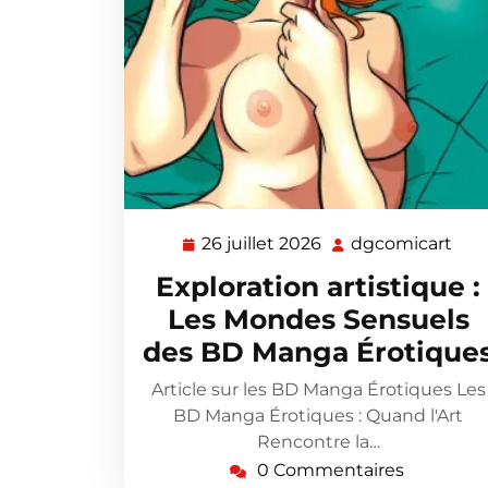
26 juillet 2026
dgcomicart
26
dgc
juillet
Exploration artistique :
2026
Les Mondes Sensuels
des BD Manga Érotique
Article sur les BD Manga Érotiques Les
BD Manga Érotiques : Quand l'Art
Rencontre la…
0 Commentaires