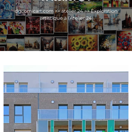
dgcomicart.com
>>
atelier 24
>> Exploration
artistique à l’Atelier 24