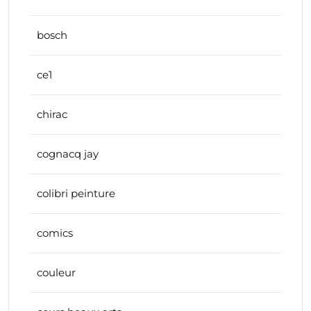
bosch
ce1
chirac
cognacq jay
colibri peinture
comics
couleur