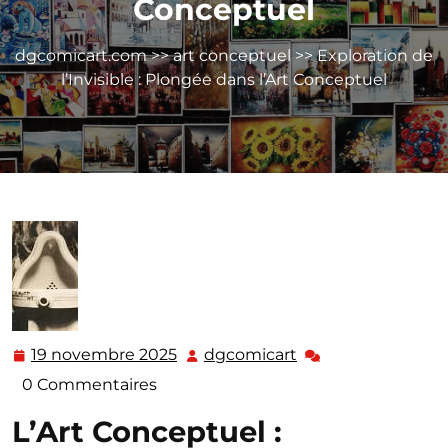
Conceptuel
dgcomicart.com
>>
art conceptuel
>> Exploration de
l’Invisible : Plongée dans l’Art Conceptuel
19 novembre 2025
dgcomicart
19
dgcomicart
novembre
0 Commentaires
2025
L’Art Conceptuel :